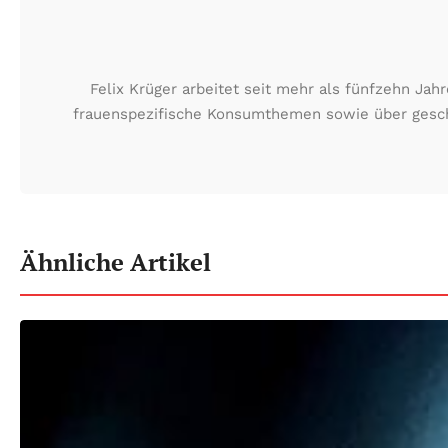
Felix Krüger arbeitet seit mehr als fünfzehn Ja
frauenspezifische Konsumthemen sowie über geschä
Ähnliche Artikel