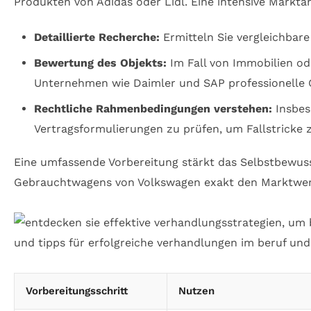
Produkten von Adidas oder Lidl. Eine intensive Markta
Detaillierte Recherche:
Ermitteln Sie vergleichbare
Bewertung des Objekts:
Im Fall von Immobilien od
Unternehmen wie Daimler und SAP professionelle G
Rechtliche Rahmenbedingungen verstehen:
Insbes
Vertragsformulierungen zu prüfen, um Fallstricke 
Eine umfassende Vorbereitung stärkt das Selbstbewusst
Gebrauchtwagens von Volkswagen exakt den Marktwert 
Vorbereitungsschritt
Nutzen