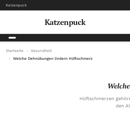
Katzenpuck
Katzenpuck
Startseite
Gesundheit
Welche Dehnübungen lindern Hüftschmerzen effektiv?
Welche
Hüftschmerzen gehöre
den Al