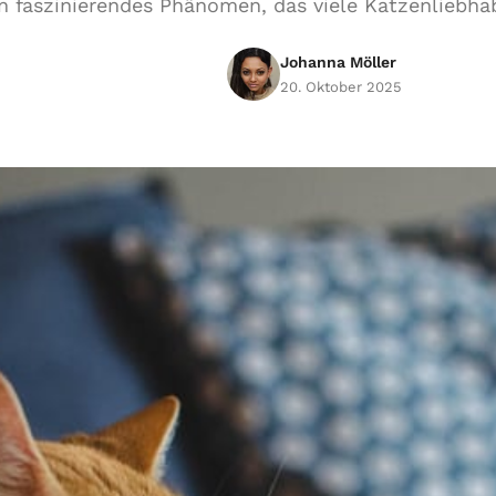
in faszinierendes Phänomen, das viele Katzenliebhab
Johanna Möller
20. Oktober 2025