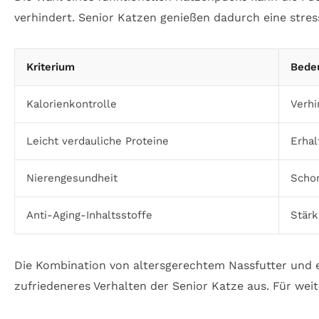
verhindert. Senior Katzen genießen dadurch eine stress
Kriterium
Bedeu
Kalorienkontrolle
Verhi
Leicht verdauliche Proteine
Erha
Nierengesundheit
Scho
Anti-Aging-Inhaltsstoffe
Stär
Die Kombination von altersgerechtem Nassfutter und e
zufriedeneres Verhalten der Senior Katze aus. Für we