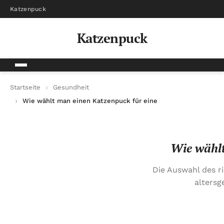
Katzenpuck
Katzenpuck
Startseite
Gesundheit
Wie wählt man einen Katzenpuck für eine ältere Katze aus?
Wie wählt
Die Auswahl des ri
altersg